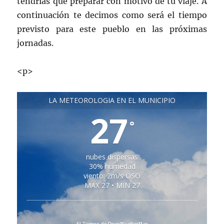
tendrías que preparar con motivo de tu viaje. A
continuación te decimos como será el tiempo
previsto para este pueblo en las próximas
jornadas.
<p>
LA METEOROLOGÍA EN EL MUNICIPIO
27
°
nubes dispersas
30% humedad
viento: 2m/s OSO
MAX 27 • MIN 27