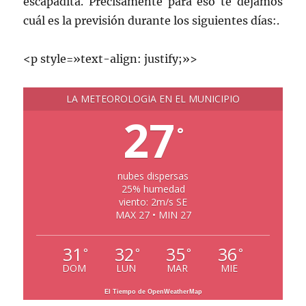
escapadita. Precisamente para eso te dejamos
cuál es la previsión durante los siguientes días:.
<p style=»text-align: justify;»>
LA METEOROLOGÍA EN EL MUNICIPIO
27
°
nubes dispersas
25% humedad
viento: 2m/s SE
MAX 27 • MIN 27
31
32
35
36
°
°
°
°
DOM
LUN
MAR
MIE
El Tiempo de OpenWeatherMap