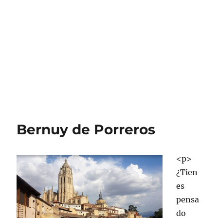
Bernuy de Porreros
<p>
¿Tien
es
pensa
do