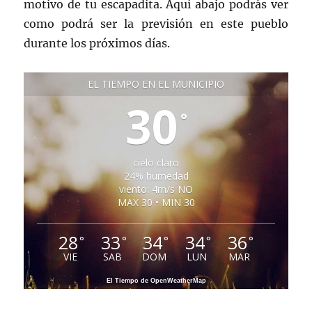
motivo de tu escapadita. Aquí abajo podrás ver
como podrá ser la previsión en este pueblo
durante los próximos días.
EL TIEMPO EN EL MUNICIPIO
30
°
cielo claro
24% humedad
viento: 4m/s NO
MAX 30 • MIN 30
28
33
34
34
36
°
°
°
°
°
VIE
SAB
DOM
LUN
MAR
El Tiempo de OpenWeatherMap